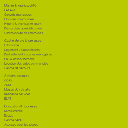
Mairie & municipalité
Les élus
Conseils municipaux
Finances communales
Projets & travaux en cours
Démarches administratives
Communauté de communes
Cadre de vie & services
Urbanisme
Logement / Lotissements
Déchetterie & ordures ménagères
Eau & assainissement
Location des salles communales
Centre de secours
Actions sociales
CCAS
ADMR
Maison de retraite
Résidence services
ESAT
Education & jeunesse
Micro-crèche
Ecoles
Centre aéré
Activités pour les jeunes