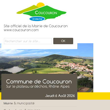
Site officiel de la Mairie de Coucouron
www.coucouron.com
Commune de Coucouron
Sur le plateau ardéchois, Rhône Alpes
Jeudi 6 Août 2026
Mairie
& municipalité