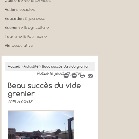
Cadre de vie
& services
Actions
sociales
Education
& jeunesse
Economie
& agriculture
Tourisme
& Patrimoine
Vie
associative
Accueil
>
Actualité
>
Beau succès du vide grenier
Publié
le jeudi 23 juillet
Beau succès du vide
grenier
2015 à 09h37