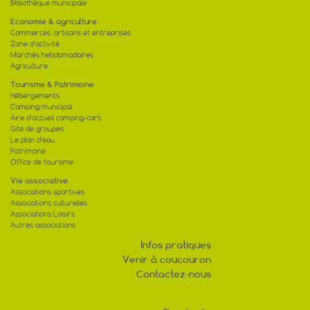
Bibliothèque municipale
Economie & agriculture
Commerces, artisans et entreprises
Zone d'activité
Marchés hebdomadaires
Agriculture
Tourisme & Patrimoine
Hébergements
Camping municipal
Aire d'accueil camping-cars
Gite de groupes
Le plan d'eau
Patrimoine
Office de tourisme
Vie associative
Associations sportives
Associations culturelles
Associations Loisirs
Autres associations
Infos pratiques
Venir à coucouron
Contactez-nous