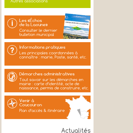
Autres associations
Les «Échos
de la Laoune»
Consulter le dernier
bulletion municipal
Informations pratiques
Les principales coordonnées à
connaître : mairie, Poste, santé, etc.
Démarches administratives
Tout savoir sur les démarches en
mairie : carte d’identité, acte de
naissance, permis de construire, etc.
Venir à
Coucouron
Plan d’accès & itinéraire
Actualités