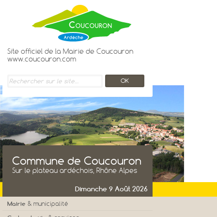
Site officiel de la Mairie de Coucouron
www.coucouron.com
Commune de Coucouron
Sur le plateau ardéchois, Rhône Alpes
Dimanche 9 Août 2026
Mairie
& municipalité