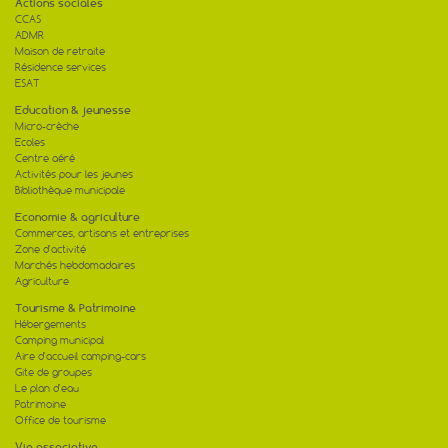
Actions sociales
CCAS
ADMR
Maison de retraite
Résidence services
ESAT
Education & jeunesse
Micro-crèche
Ecoles
Centre aéré
Activités pour les jeunes
Bibliothèque municipale
Economie & agriculture
Commerces, artisans et entreprises
Zone d'activité
Marchés hebdomadaires
Agriculture
Tourisme & Patrimoine
Hébergements
Camping municipal
Aire d'accueil camping-cars
Gite de groupes
Le plan d'eau
Patrimoine
Office de tourisme
Vie associative