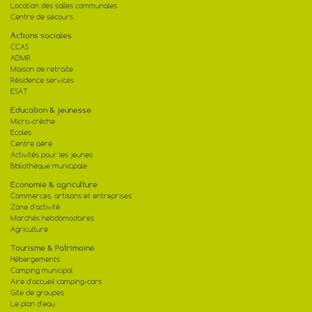
Location des salles communales
Centre de secours
Actions sociales
CCAS
ADMR
Maison de retraite
Résidence services
ESAT
Education & jeunesse
Micro-crèche
Ecoles
Centre aéré
Activités pour les jeunes
Bibliothèque municipale
Economie & agriculture
Commerces, artisans et entreprises
Zone d'activité
Marchés hebdomadaires
Agriculture
Tourisme & Patrimoine
Hébergements
Camping municipal
Aire d'accueil camping-cars
Gite de groupes
Le plan d'eau