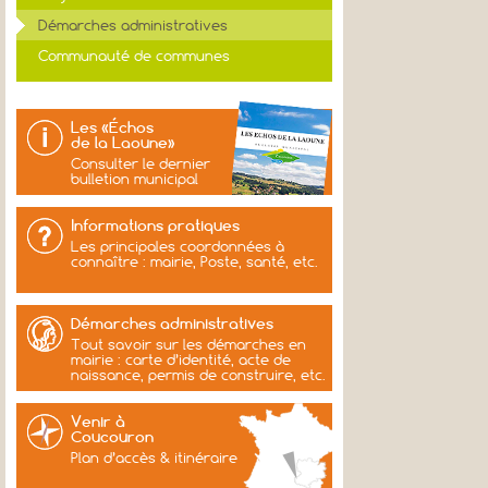
Démarches administratives
Communauté de communes
Les «Échos
de la Laoune»
Consulter le dernier
bulletion municipal
Informations pratiques
Les principales coordonnées à
connaître : mairie, Poste, santé, etc.
Démarches administratives
Tout savoir sur les démarches en
mairie : carte d’identité, acte de
naissance, permis de construire, etc.
Venir à
Coucouron
Plan d’accès & itinéraire