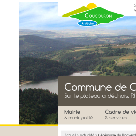
Commune de C
Sur le plateau ardéchois, 
Mairie
Cadre de vi
& municipalité
& services
Accueil
>
Actualité
>
Cérémonie du 11 novem