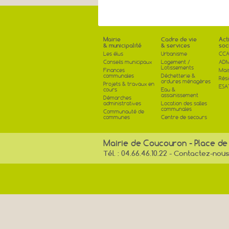
Mairie
Cadre de vie
Act
& municipalité
& services
soc
Les élus
Urbanisme
CCA
Conseils municipaux
Logement /
AD
Lotissements
Finances
Mai
communales
Déchetterie &
Rés
ordures ménagères
Projets & travaux en
ESA
cours
Eau &
assainissement
Démarches
administratives
Location des salles
communales
Communauté de
communes
Centre de secours
Mairie de Coucouron - Place de
Tél. : 04.66.46.10.22 -
Contactez-nous