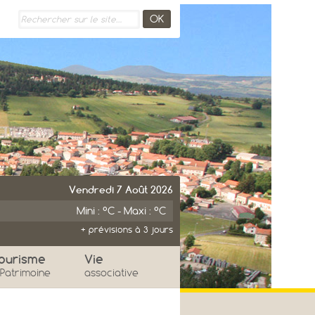
Vendredi 7 Août 2026
Mini : °C - Maxi : °C
+ prévisions à 3 jours
imanche
Lundi
ourisme
Vie
 Patrimoine
associative
°
°
°
°