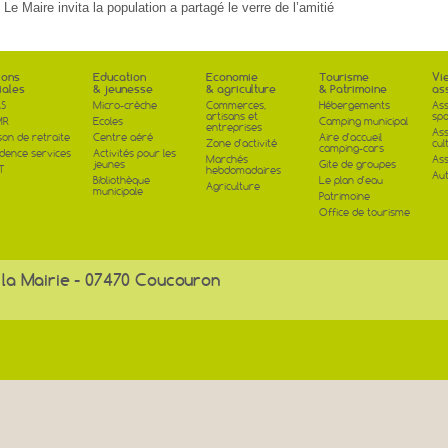
Le Maire invita la population a partagé le verre de l’amitié
ions
Education
Economie
Tourisme
Vi
iales
& jeunesse
& agriculture
& Patrimoine
as
S
Micro-crèche
Commerces,
Hébergements
Ass
artisans et
spo
MR
Ecoles
Camping municipal
entreprises
Ass
son de retraite
Centre aéré
Aire d'accueil
Zone d'activité
cul
camping-cars
idence services
Activités pour les
Marchés
Ass
jeunes
Gite de groupes
T
hebdomadaires
Aut
Bibliothèque
Le plan d'eau
Agriculture
municipale
Patrimoine
Office de tourisme
 la Mairie - 07470 Coucouron