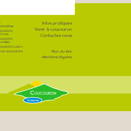
e
Infos pratiques
sociative
Venir à coucouron
ociations
rtives
Contactez-nous
ociations
turelles
ociations Loisirs
Plan du site
res associations
Mentions légales