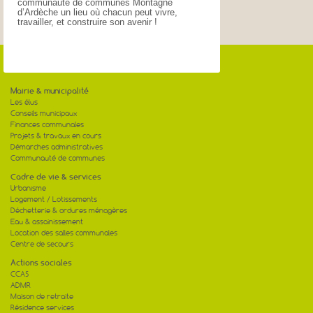
communauté de communes Montagne
d’Ardèche un lieu où chacun peut vivre,
travailler, et construire son avenir !
Mairie & municipalité
Les élus
Conseils municipaux
Finances communales
Projets & travaux en cours
Démarches administratives
Communauté de communes
Cadre de vie & services
Urbanisme
Logement / Lotissements
Déchetterie & ordures ménagères
Eau & assainissement
Location des salles communales
Centre de secours
Actions sociales
CCAS
ADMR
Maison de retraite
Résidence services