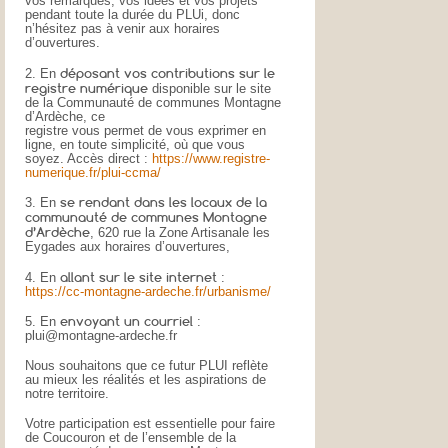
vos remarques, vos idées et vos projets
pendant toute la durée du PLUi, donc
n’hésitez pas à venir aux horaires
d’ouvertures.
déposant vos contributions sur le
2. En
registre numérique
disponible sur le site
de la Communauté de communes Montagne
d’Ardèche, ce
registre vous permet de vous exprimer en
ligne, en toute simplicité, où que vous
soyez. Accès direct :
https://www.registre-
numerique.fr/plui-ccma/
se rendant dans les locaux de la
3. En
communauté de communes Montagne
d’Ardèche
, 620 rue la Zone Artisanale les
Eygades aux horaires d’ouvertures,
allant sur le site internet
4. En
:
https://cc-montagne-ardeche.fr/urbanisme/
envoyant un courriel
5. En
:
plui@montagne-ardeche.fr
Nous souhaitons que ce futur PLUI reflète
au mieux les réalités et les aspirations de
notre territoire.
Votre participation est essentielle pour faire
de Coucouron et de l’ensemble de la