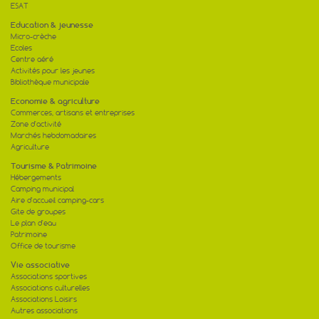
ESAT
Education & jeunesse
Micro-crèche
Ecoles
Centre aéré
Activités pour les jeunes
Bibliothèque municipale
Economie & agriculture
Commerces, artisans et entreprises
Zone d'activité
Marchés hebdomadaires
Agriculture
Tourisme & Patrimoine
Hébergements
Camping municipal
Aire d'accueil camping-cars
Gite de groupes
Le plan d'eau
Patrimoine
Office de tourisme
Vie associative
Associations sportives
Associations culturelles
Associations Loisirs
Autres associations