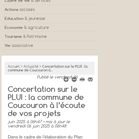
Cadre de vie
& services
Actions
sociales
Education
& jeunesse
Economie
& agriculture
Tourisme
& Patrimoine
Vie
associative
Accueil
>
Actualité
>
Concertation sur le PLUI : la
commune de Coucouron à...
Publié
le vendredi 06
Concertation sur le
PLUI : la commune de
Coucouron à l’écoute
de vos projets
juin 2025 à 06h47
• mis à jour
le
vendredi 06 juin 2025 à 06h48
Dans le cadre de l’élaboration du Plan