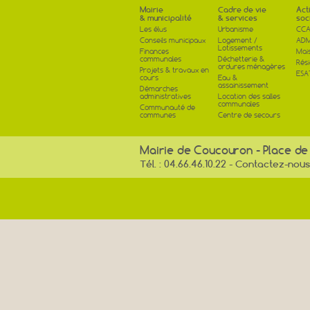
Mairie
Cadre de vie
Act
& municipalité
& services
soc
Les élus
Urbanisme
CCA
Conseils municipaux
Logement /
AD
Lotissements
Finances
Mai
communales
Déchetterie &
Rés
ordures ménagères
Projets & travaux en
ESA
cours
Eau &
assainissement
Démarches
administratives
Location des salles
communales
Communauté de
communes
Centre de secours
Mairie de Coucouron - Place de
Tél. : 04.66.46.10.22 -
Contactez-nous