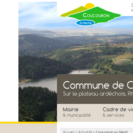
Commune de C
Sur le plateau ardéchois, 
Mairie
Cadre de vi
& municipalité
& services
Accueil
>
Actualité
>
Coucouron au Sénat