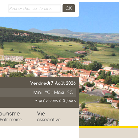
Vendredi 7 Août 2026
Mini : °C - Maxi : °C
+ prévisions à 3 jours
imanche
Lundi
ourisme
Vie
 Patrimoine
associative
°
°
°
°