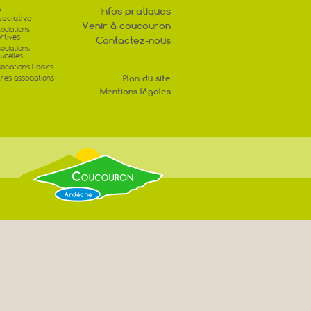
e
Infos pratiques
sociative
Venir à coucouron
ociations
rtives
Contactez-nous
ociations
turelles
ociations Loisirs
Plan du site
res associations
Mentions légales