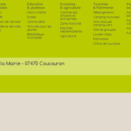
ions
Education
Economie
Tourisme
Vi
iales
& jeunesse
& agriculture
& Patrimoine
as
S
Micro-crèche
Commerces,
Hébergements
Ass
artisans et
spo
MR
Ecoles
Camping municipal
entreprises
Ass
son de retraite
Centre aéré
Aire d'accueil
Zone d'activité
cul
camping-cars
idence services
Activités pour les
Marchés
Ass
jeunes
Gite de groupes
T
hebdomadaires
Aut
Bibliothèque
Le plan d'eau
Agriculture
municipale
Patrimoine
Office de tourisme
 la Mairie - 07470 Coucouron