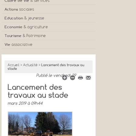
Cadre de vie
& services
Actions
sociales
Education
& jeunesse
Economie
& agriculture
Tourisme
& Patrimoine
Vie
associative
Accueil
>
Actualité
>
Lancement des travaux au
stade
Publié
le vendredi 29
Lancement des
travaux au stade
mars 2019 à 09h44