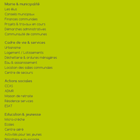
Mairie & municipalité
Les élus
Conseils municipaux
Finances communales
Projets & travaux en cours
Démarches administratives
Communauté de communes
Cadre de vie & services
Urbanisme
Logement / Lotissements
Déchetterie & ordures ménagères
Eau & assainissement
Location des salles communales
Centre de secours
Actions sociales
CCAS
ADMR
Maison de retraite
Résidence services
ESAT
Education & jeunesse
Micro-crèche
Ecoles
Centre aéré
Activités pour les jeunes
Bibliothèque municipale