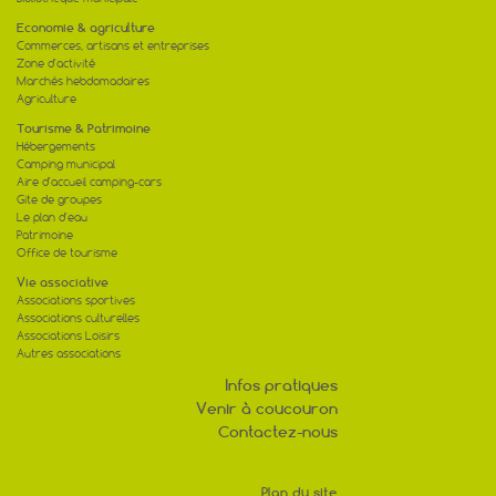
Economie & agriculture
Commerces, artisans et entreprises
Zone d'activité
Marchés hebdomadaires
Agriculture
Tourisme & Patrimoine
Hébergements
Camping municipal
Aire d'accueil camping-cars
Gite de groupes
Le plan d'eau
Patrimoine
Office de tourisme
Vie associative
Associations sportives
Associations culturelles
Associations Loisirs
Autres associations
Infos pratiques
Venir à coucouron
Contactez-nous
Plan du site