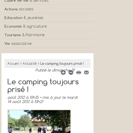
Cadre de vie
& services
Actions
sociales
Education
& jeunesse
Economie
& agriculture
Tourisme
& Patrimoine
Vie
associative
Accueil
>
Actualité
>
Le camping toujours prisé !
Publié
le dimanche 19
Le camping toujours
prisé !
août 2012 à 10h15
• mis à jour
le mardi
14 août 2012 à 10h21