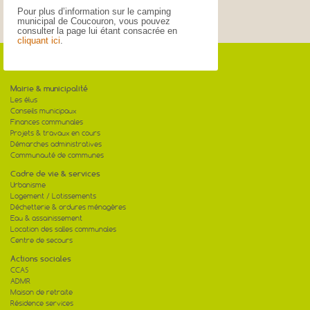
Pour plus d’information sur le camping
municipal de Coucouron, vous pouvez
consulter la page lui étant consacrée en
cliquant ici
.
Mairie & municipalité
Les élus
Conseils municipaux
Finances communales
Projets & travaux en cours
Démarches administratives
Communauté de communes
Cadre de vie & services
Urbanisme
Logement / Lotissements
Déchetterie & ordures ménagères
Eau & assainissement
Location des salles communales
Centre de secours
Actions sociales
CCAS
ADMR
Maison de retraite
Résidence services