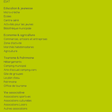
ESAT
Education & jeunesse
Micro-crèche
Ecoles
Centre aéré
Activités pour les jeunes
Bibliothèque municipale
Economie & agriculture
Commerces, artisans et entreprises
Zone d'activité
Marchés hebdomadaires
Agriculture
Tourisme & Patrimoine
Hébergements
Camping municipal
Aire d'accueil camping-cars
Gite de groupes
Le plan d'eau
Patrimoine
Office de tourisme
Vie associative
Associations sportives
Associations culturelles
Associations Loisirs
Autres associations