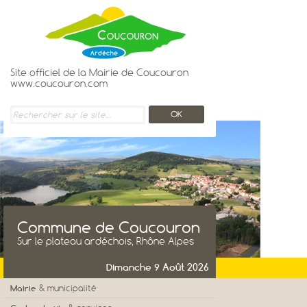
Site officiel de la Mairie de Coucouron
www.coucouron.com
Commune de Coucouron
Sur le plateau ardéchois, Rhône Alpes
Dimanche 9 Août 2026
Mairie
& municipalité