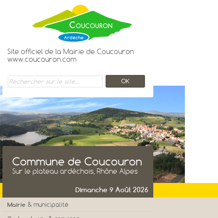
Site officiel de la Mairie de Coucouron
www.coucouron.com
Commune de Coucouron
Sur le plateau ardéchois, Rhône Alpes
Dimanche 9 Août 2026
Mairie
& municipalité