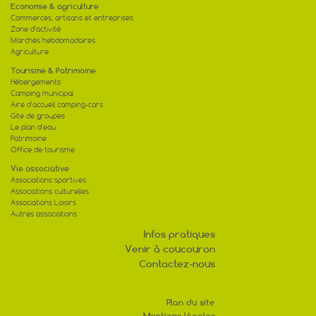
Economie & agriculture
Commerces, artisans et entreprises
Zone d'activité
Marchés hebdomadaires
Agriculture
Tourisme & Patrimoine
Hébergements
Camping municipal
Aire d'accueil camping-cars
Gite de groupes
Le plan d'eau
Patrimoine
Office de tourisme
Vie associative
Associations sportives
Associations culturelles
Associations Loisirs
Autres associations
Infos pratiques
Venir à coucouron
Contactez-nous
Plan du site
Mentions légales