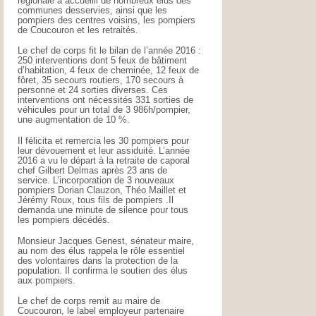
régionale a accueilli de nombreux élus des
communes desservies, ainsi que les
pompiers des centres voisins, les pompiers
de Coucouron et les retraités.
Le chef de corps fit le bilan de l’année 2016 :
250 interventions dont 5 feux de bâtiment
d’habitation, 4 feux de cheminée, 12 feux de
fôret, 35 secours routiers, 170 secours à
personne et 24 sorties diverses. Ces
interventions ont nécessités 331 sorties de
véhicules pour un total de 3 986h/pompier,
une augmentation de 10 %.
Il félicita et remercia les 30 pompiers pour
leur dévouement et leur assiduité. L’année
2016 a vu le départ à la retraite de caporal
chef Gilbert Delmas après 23 ans de
service. L’incorporation de 3 nouveaux
pompiers Dorian Clauzon, Théo Maillet et
Jérémy Roux, tous fils de pompiers .Il
demanda une minute de silence pour tous
les pompiers décédés.
Monsieur Jacques Genest, sénateur maire,
au nom des élus rappela le rôle essentiel
des volontaires dans la protection de la
population. Il confirma le soutien des élus
aux pompiers.
Le chef de corps remit au maire de
Coucouron, le label employeur partenaire