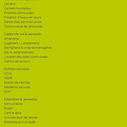
Les élus
Conseils municipaux
Finances communales
Projets & travaux en cours
Démarches administratives
Communauté de communes
Cadre de vie & services
Urbanisme
Logement / Lotissements
Déchetterie & ordures ménagères
Eau & assainissement
Location des salles communales
Centre de secours
Actions sociales
CCAS
ADMR
Maison de retraite
Résidence services
ESAT
Education & jeunesse
Micro-crèche
Ecoles
Centre aéré
Activités pour les jeunes
Bibliothèque municipale