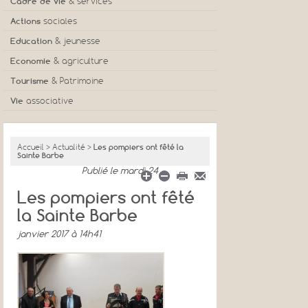
Cadre de vie
& services
Actions
sociales
Education
& jeunesse
Economie
& agriculture
Tourisme
& Patrimoine
Vie
associative
Accueil
>
Actualité
>
Les pompiers ont fêté la
Sainte Barbe
Publié
le mardi 24
Les pompiers ont fêté
la Sainte Barbe
janvier 2017 à 14h41