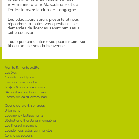
« Féminine » et « Masculine » et de
l’entente avec le club de Langogne.
Les éducateurs seront présents et nous
répondrons à toutes vos questions. Les
demandes de licences seront remises à
cette occasion.
Toute personne intéressée pour inscrire son
fils ou sa fille sera la bienvenue.
Mairie & municipalité
Les élus
Conseils municipaux
Finances communales
Projets & travaux en cours
Démarches administratives
Communauté de communes
Cadre de vie & services
Urbanisme
Logement / Lotissements
Déchetterie & ordures ménagères
Eau & assainissement
Location des salles communales
Centre de secours