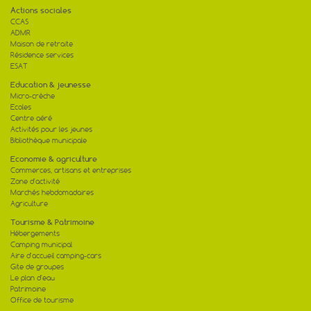
Actions sociales
CCAS
ADMR
Maison de retraite
Résidence services
ESAT
Education & jeunesse
Micro-crèche
Ecoles
Centre aéré
Activités pour les jeunes
Bibliothèque municipale
Economie & agriculture
Commerces, artisans et entreprises
Zone d'activité
Marchés hebdomadaires
Agriculture
Tourisme & Patrimoine
Hébergements
Camping municipal
Aire d'accueil camping-cars
Gite de groupes
Le plan d'eau
Patrimoine
Office de tourisme