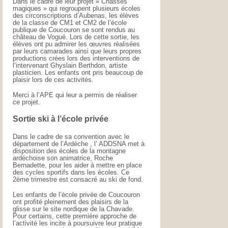
Dans le cadre de leur projet « Chasses
magiques » qui regroupent plusieurs écoles
des circonscriptions d’Aubenas, les élèves
de la classe de CM1 et CM2 de l’école
publique de Coucouron se sont rendus au
château de Vogué. Lors de cette sortie, les
élèves ont pu admirer les œuvres réalisées
par leurs camarades ainsi que leurs propres
productions crées lors des interventions de
l’intervenant Ghyslain Berthdon, artiste
plasticien. Les enfants ont pris beaucoup de
plaisir lors de ces activités.
Merci à l’APE qui leur a permis de réaliser
ce projet.
Sortie ski à l’école privée
Dans le cadre de sa convention avec le
département de l’Ardéche , l’ ADDSNA met à
disposition des écoles de la montagne
ardéchoise son animatrice, Roche
Bernadette, pour les aider à mettre en place
des cycles sportifs dans les écoles. Ce
2ème trimestre est consacré au ski de fond.
Les enfants de l’école privée de Coucouron
ont profité pleinement des plaisirs de la
glisse sur le site nordique de la Chavade.
Pour certains, cette première approche de
l’activité les incite à poursuivre leur pratique