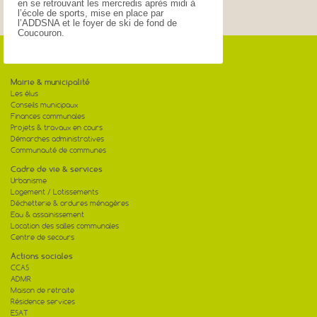
en se retrouvant les mercredis après midi à
l’école de sports, mise en place par
l’ADDSNA et le foyer de ski de fond de
Coucouron.
Mairie & municipalité
Les élus
Conseils municipaux
Finances communales
Projets & travaux en cours
Démarches administratives
Communauté de communes
Cadre de vie & services
Urbanisme
Logement / Lotissements
Déchetterie & ordures ménagères
Eau & assainissement
Location des salles communales
Centre de secours
Actions sociales
CCAS
ADMR
Maison de retraite
Résidence services
ESAT