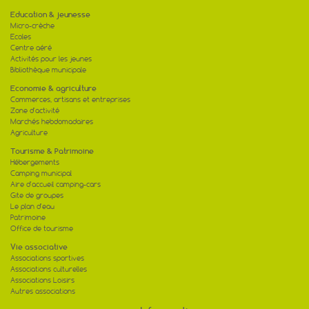
Education & jeunesse
Micro-crèche
Ecoles
Centre aéré
Activités pour les jeunes
Bibliothèque municipale
Economie & agriculture
Commerces, artisans et entreprises
Zone d'activité
Marchés hebdomadaires
Agriculture
Tourisme & Patrimoine
Hébergements
Camping municipal
Aire d'accueil camping-cars
Gite de groupes
Le plan d'eau
Patrimoine
Office de tourisme
Vie associative
Associations sportives
Associations culturelles
Associations Loisirs
Autres associations