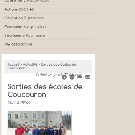
Cadre de vie
& services
Actions
sociales
Education
& jeunesse
Economie
& agriculture
Tourisme
& Patrimoine
Vie
associative
Accueil
>
Actualité
>
Sorties des écoles de
Coucouron
Publié
le jeudi 27 février
Sorties des écoles de
Coucouron
2014 à 09h27