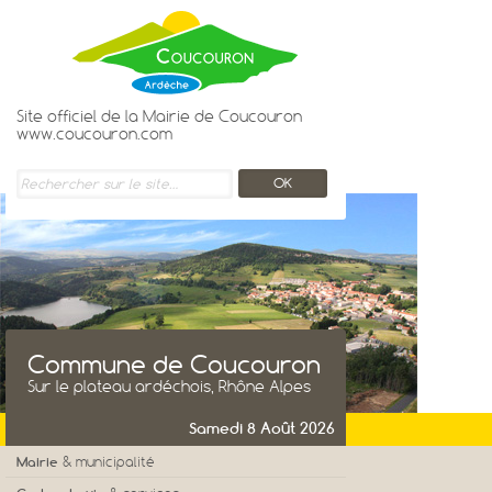
Site officiel de la Mairie de Coucouron
www.coucouron.com
Commune de Coucouron
Sur le plateau ardéchois, Rhône Alpes
Samedi 8 Août 2026
Mairie
& municipalité