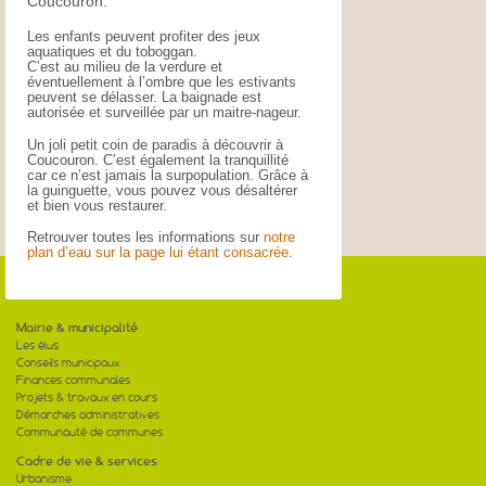
Coucouron.
Les enfants peuvent profiter des jeux
aquatiques et du toboggan.
C’est au milieu de la verdure et
éventuellement à l’ombre que les estivants
peuvent se délasser. La baignade est
autorisée et surveillée par un maitre-nageur.
Un joli petit coin de paradis à découvrir à
Coucouron. C’est également la tranquillité
car ce n’est jamais la surpopulation. Grâce à
la guinguette, vous pouvez vous désaltérer
et bien vous restaurer.
Retrouver toutes les informations sur
notre
plan d’eau sur la page lui étant consacrée
.
Mairie & municipalité
Les élus
Conseils municipaux
Finances communales
Projets & travaux en cours
Démarches administratives
Communauté de communes
Cadre de vie & services
Urbanisme