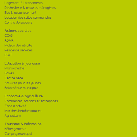
Logement / Lotissements
Déchetterie & ordures ménagères
Eau & assainissement
Location des salles communales
Centre de secours
Actions sociales
CCAS
ADMR
Maison de retraite
Résidence services
ESAT
Education & jeunesse
Micro-crèche
Ecoles
Centre aéré
Activités pour les jeunes
Bibliothèque municipale
Economie & agriculture
Commerces, artisans et entreprises
Zone d'activité
Marchés hebdomadaires
Agriculture
Tourisme & Patrimoine
Hébergements
Camping municipal