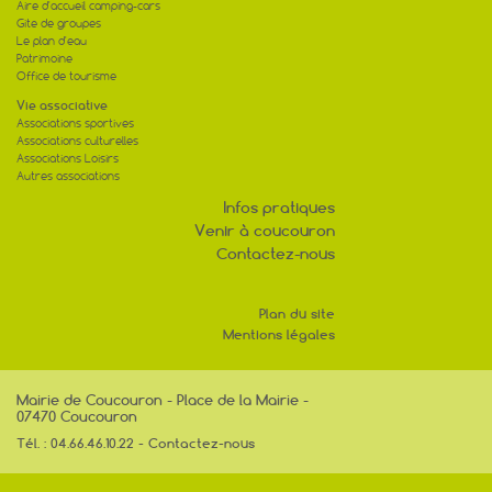
Aire d'accueil camping-cars
Gite de groupes
Le plan d'eau
Patrimoine
Office de tourisme
Vie associative
Associations sportives
Associations culturelles
Associations Loisirs
Autres associations
Infos pratiques
Venir à coucouron
Contactez-nous
Plan du site
Mentions légales
Mairie de Coucouron - Place de la Mairie -
07470 Coucouron
Tél. : 04.66.46.10.22 -
Contactez-nous