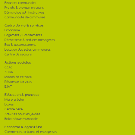
Finances communales
Projets & travaux en cours
Démarches administratives
Communauté de communes
Cadre de vie & services
Urbanisme
Logement / Lotissements
Déchetterie & ordures ménagères
Eau & assainissement
Location des salles communales
Centre de secours
Actions sociales
CCAS
ADMR
Maison de retraite
Résidence services
ESAT
Education & jeunesse
Micro-crèche
Ecoles
Centre aéré
Activités pour les jeunes
Bibliothèque municipale
Economie & agriculture
Commerces, artisans et entreprises