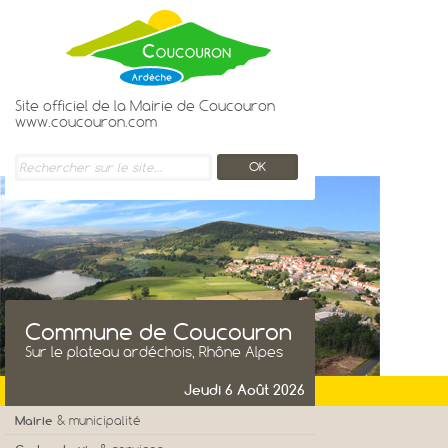
Site officiel de la Mairie de Coucouron
www.coucouron.com
Commune de Coucouron
Sur le plateau ardéchois, Rhône Alpes
Jeudi 6 Août 2026
Mairie
& municipalité