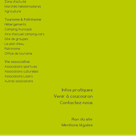
Zone d'activité
Marchés hebdomadaires
Agriculture
Tourisme & Patrimoine
Hébergements
Camping municipal
Aire d'accueil camping-cars
Gite de groupes
Le plan d'eau
Patrimoine
Office de tourisme
Vie associative
Associations sportives
Associations culturelles
Associations Loisirs
Autres associations
Infos pratiques
Venir à coucouron
Contactez-nous
Plan du site
Mentions légales