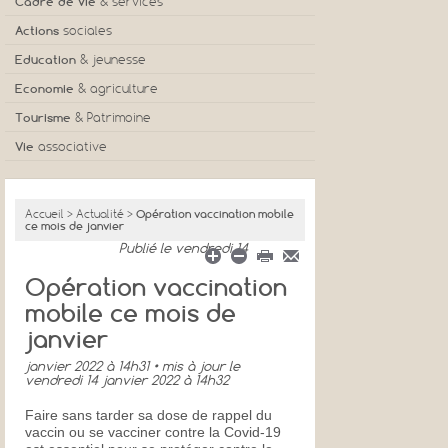
Cadre de vie
& services
Actions
sociales
Education
& jeunesse
Economie
& agriculture
Tourisme
& Patrimoine
Vie
associative
Accueil
>
Actualité
>
Opération vaccination mobile
ce mois de janvier
Publié
le vendredi 14
Opération vaccination
mobile ce mois de
janvier
janvier 2022 à 14h31
• mis à jour
le
vendredi 14 janvier 2022 à 14h32
Faire sans tarder sa dose de rappel du
vaccin ou se vacciner contre la Covid-19