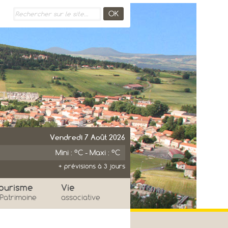
Vendredi 7 Août 2026
Mini : °C - Maxi : °C
+ prévisions à 3 jours
imanche
Lundi
ourisme
Vie
 Patrimoine
associative
°
°
°
°