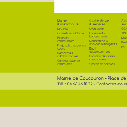
Mairie
Cadre de vie
Act
& municipalité
& services
soc
Les élus
Urbanisme
CCA
Conseils municipaux
Logement /
AD
Lotissements
Finances
Mai
communales
Déchetterie &
Rés
ordures ménagères
Projets & travaux en
ESA
cours
Eau &
assainissement
Démarches
administratives
Location des salles
communales
Communauté de
communes
Centre de secours
Mairie de Coucouron - Place de
Tél. : 04.66.46.10.22 -
Contactez-nous