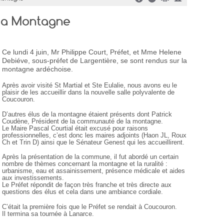
 la Montagne
Ce lundi 4 juin, Mr Philippe Court, Préfet, et Mme Helene
Debiéve, sous-préfet de Largentière, se sont rendus sur la
montagne ardéchoise.
Après avoir visité St Martial et Ste Eulalie, nous avons eu le
plaisir de les accueillir dans la nouvelle salle polyvalente de
Coucouron.
D’autres élus de la montagne étaient présents dont Patrick
Coudène, Président de la communauté de la montagne.
Le Maire Pascal Courtial était excusé pour raisons
professionnelles, c’est donc les maires adjoints (Haon JL, Roux
Ch et Trin D) ainsi que le Sénateur Genest qui les accueillirent.
Après la présentation de la commune, il fut abordé un certain
nombre de thèmes concernant la montagne et la ruralité :
urbanisme, eau et assainissement, présence médicale et aides
aux investissements.
Le Préfet répondit de façon très franche et très directe aux
questions des élus et cela dans une ambiance cordiale.
C’était la première fois que le Préfet se rendait à Coucouron.
Il termina sa tournée à Lanarce.