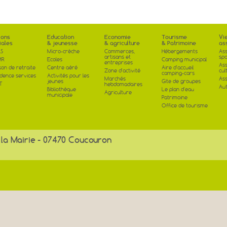
ions
Education
Economie
Tourisme
Vi
iales
& jeunesse
& agriculture
& Patrimoine
as
S
Micro-crèche
Commerces,
Hébergements
Ass
artisans et
spo
MR
Ecoles
Camping municipal
entreprises
Ass
son de retraite
Centre aéré
Aire d'accueil
Zone d'activité
cul
camping-cars
idence services
Activités pour les
Marchés
Ass
jeunes
Gite de groupes
T
hebdomadaires
Aut
Bibliothèque
Le plan d'eau
Agriculture
municipale
Patrimoine
Office de tourisme
 la Mairie - 07470 Coucouron