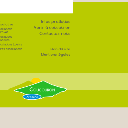
e
Infos pratiques
sociative
Venir à coucouron
ociations
rtives
Contactez-nous
ociations
turelles
ociations Loisirs
Plan du site
res associations
Mentions légales