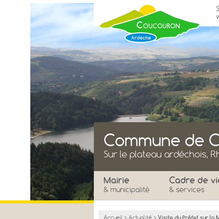
Commune de C
Sur le plateau ardéchois, 
Mairie
Cadre de vi
& municipalité
& services
Accueil
>
Actualité
>
Visite du Préfet sur la