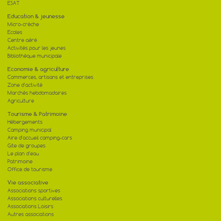
ESAT
Education & jeunesse
Micro-crèche
Ecoles
Centre aéré
Activités pour les jeunes
Bibliothèque municipale
Economie & agriculture
Commerces, artisans et entreprises
Zone d'activité
Marchés hebdomadaires
Agriculture
Tourisme & Patrimoine
Hébergements
Camping municipal
Aire d'accueil camping-cars
Gite de groupes
Le plan d'eau
Patrimoine
Office de tourisme
Vie associative
Associations sportives
Associations culturelles
Associations Loisirs
Autres associations