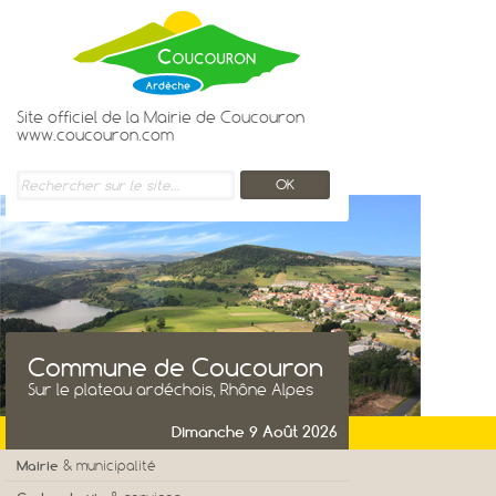
Site officiel de la Mairie de Coucouron
www.coucouron.com
Commune de Coucouron
Sur le plateau ardéchois, Rhône Alpes
Dimanche 9 Août 2026
Mairie
& municipalité