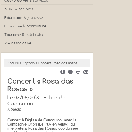
Cadre de vie
& services
Actions
sociales
Education
& jeunesse
Economie
& agriculture
Tourisme
& Patrimoine
Vie
associative
Accueil
>
Agenda
>
Concert "Rosa das Rosas"
Concert « Rosa das
Rosas »
Le 07/08/2018 - Eglise de
Coucouron
A 20h30
Concert à l’église de Coucouron, avec la
Compagnie Orion (Le Puy en Velay), qui
intèrprètera Rosa das Rosas, coordonnée