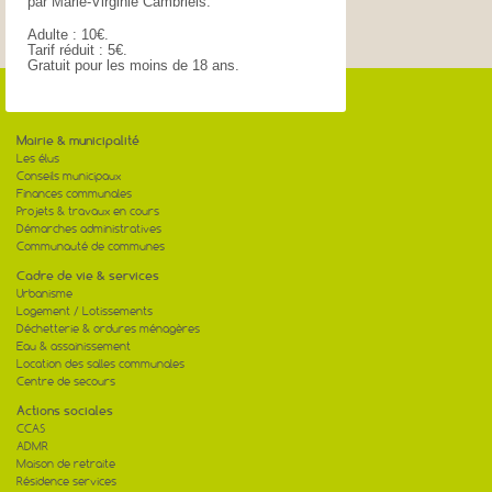
par Marie-Virginie Cambriels.
Adulte : 10€.
Tarif réduit : 5€.
Gratuit pour les moins de 18 ans.
Mairie & municipalité
Les élus
Conseils municipaux
Finances communales
Projets & travaux en cours
Démarches administratives
Communauté de communes
Cadre de vie & services
Urbanisme
Logement / Lotissements
Déchetterie & ordures ménagères
Eau & assainissement
Location des salles communales
Centre de secours
Actions sociales
CCAS
ADMR
Maison de retraite
Résidence services