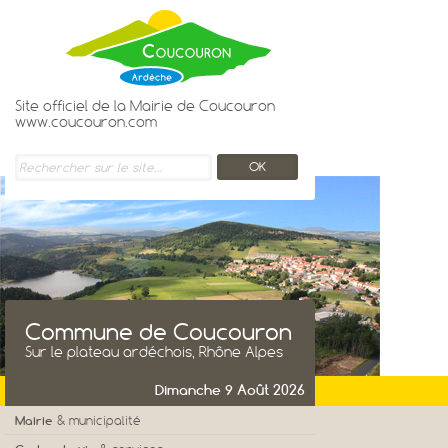
Site officiel de la Mairie de Coucouron
www.coucouron.com
Commune de Coucouron
Sur le plateau ardéchois, Rhône Alpes
Dimanche 9 Août 2026
Mairie
& municipalité