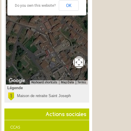
OK
Do you own this website?
For development purposes only
For development purposes on
Keyboard shortcuts
Map Data
Terms
For development purposes only
Légende
For development purposes on
Maison de retraite Saint Joseph
Actions sociales
CCAS