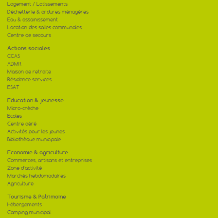
01
Logement / Lotissements
en mairie de...
Déchetterie & ordures ménagères
[lire la suite]
Eau & assainissement
Location des salles communales
Centre de secours
Actions sociales
CCAS
ADMR
Maison de retraite
Résidence services
ESAT
Education & jeunesse
Micro-crèche
Ecoles
Centre aéré
Activités pour les jeunes
Bibliothèque municipale
Economie & agriculture
Commerces, artisans et entreprises
Zone d'activité
Marchés hebdomadaires
Agriculture
Tourisme & Patrimoine
Hébergements
Camping municipal