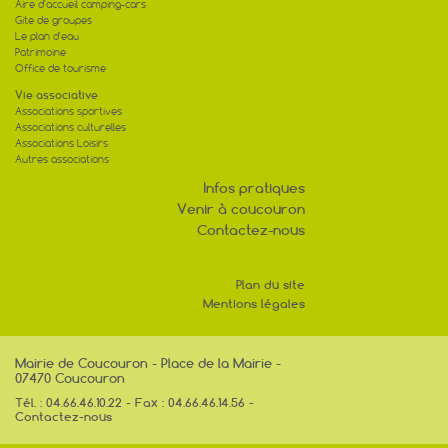
Aire d'accueil camping-cars
Gite de groupes
Le plan d'eau
Patrimoine
Office de tourisme
Vie associative
Associations sportives
Associations culturelles
Associations Loisirs
Autres associations
Infos pratiques
Venir à coucouron
Contactez-nous
Plan du site
Mentions légales
Mairie de Coucouron - Place de la Mairie -
07470 Coucouron
Tél. : 04.66.46.10.22 - Fax : 04.66.46.14.56 -
Contactez-nous