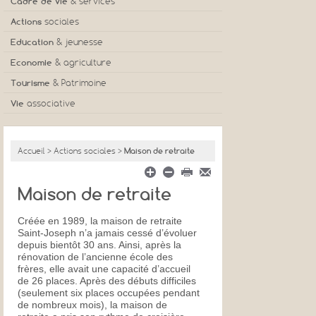
Les élus
Cadre de vie
& services
Conseils municipaux
Urbanisme
Actions
sociales
Finances communales
Logement / Lotissements
CCAS
Education
& jeunesse
Projets & travaux en cours
Déchetterie & ordures ménagères
ADMR
Micro-crèche
Economie
& agriculture
Démarches administratives
Eau & assainissement
Maison de retraite
Ecoles
Commerces, artisans et entreprises
Tourisme
& Patrimoine
Communauté de communes
Location des salles communales
Résidence services
Centre aéré
Zone d'activité
Hébergements
Vie
associative
Centre de secours
ESAT
Activités pour les jeunes
Marchés hebdomadaires
Camping municipal
Associations sportives
Bibliothèque municipale
Agriculture
Aire d'accueil camping-cars
Associations culturelles
Accueil
> Actions sociales >
Maison de retraite
Gite de groupes
Associations Loisirs
Le plan d'eau
Autres associations
Maison de retraite
Patrimoine
Office de tourisme
Créée en 1989, la maison de retraite
Saint-Joseph n’a jamais cessé d’évoluer
depuis bientôt 30 ans. Ainsi, après la
rénovation de l’ancienne école des
frères, elle avait une capacité d’accueil
de 26 places. Après des débuts difficiles
(seulement six places occupées pendant
de nombreux mois), la maison de