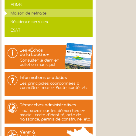
ADMR
Maison de retraite
Résidence services
ESAT
Les «Échos
de la Laoune»
Consulter le dernier
bulletion municipal
Informations pratiques
Les principales coordonnées à
connaître : mairie, Poste, santé, etc.
Démarches administratives
Tout savoir sur les démarches en
mairie : carte d’identité, acte de
naissance, permis de construire, etc.
Venir à