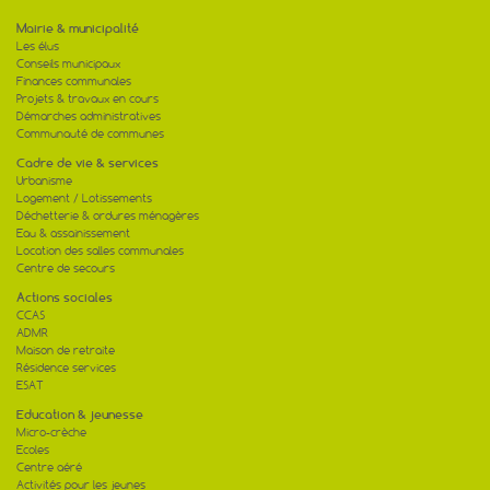
Municipal et les membres...
[lire la suite]
Mairie & municipalité
Les élus
Voeux 2026 de Jacques Genest
Conseils municipaux
15
DISCOURS DE JACQUES GENEST – 11
Finances communales
JANVIER 2026 Monsieur le Senateur, cher
01
Mathieu Monsieur le...
Projets & travaux en cours
[lire la suite]
Démarches administratives
Communauté de communes
Rénovation énergétique de l’école
Cadre de vie & services
08
La signature des marchés pour la
Urbanisme
rénovation thermique de l’école a eu lieu
01
Logement / Lotissements
en mairie de...
Déchetterie & ordures ménagères
[lire la suite]
Eau & assainissement
Location des salles communales
Centre de secours
Actions sociales
CCAS
ADMR
Maison de retraite
Résidence services
ESAT
Education & jeunesse
Micro-crèche
Ecoles
Centre aéré
Activités pour les jeunes