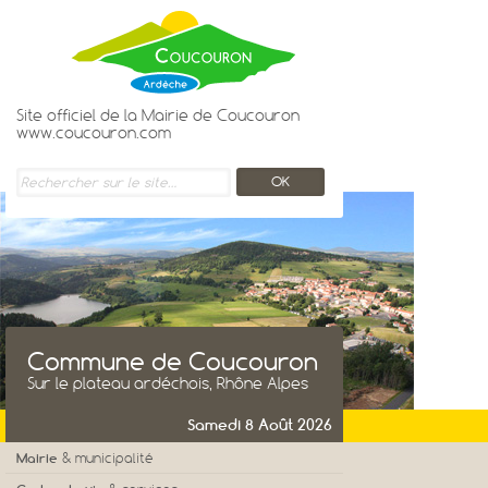
Site officiel de la Mairie de Coucouron
www.coucouron.com
Commune de Coucouron
Sur le plateau ardéchois, Rhône Alpes
Samedi 8 Août 2026
Mairie
& municipalité