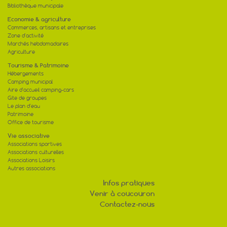
Bibliothèque municipale
Economie & agriculture
Commerces, artisans et entreprises
Zone d'activité
Marchés hebdomadaires
Agriculture
Tourisme & Patrimoine
Hébergements
Camping municipal
Aire d'accueil camping-cars
Gite de groupes
Le plan d'eau
Patrimoine
Office de tourisme
Vie associative
Associations sportives
Associations culturelles
Associations Loisirs
Autres associations
Infos pratiques
Venir à coucouron
Contactez-nous