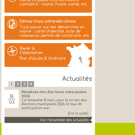
connaître : mairie, Poste, santé, etc.
Démarches administratives
Tout savoir sur les démarches en
mairie : carte d’identité, acte de
naissance, permis de construire, etc.
Venir à
Coucouron
Plan d’accès & itinéraire
Actualités
1
2
3
4
Résultats des élections municipales
16
2026
Ce dimanche 15 mars, pour le scrutin des
03
élections municipales 2026, le taux de
participation aux...
[lire la suite]
Voir l’ensemble des actualités
Voeux et remerciements de
27
Jacques Genest
JACQUES GENEST, Maire, Ancien
01
Senateur, et l’ensemble du Conseil