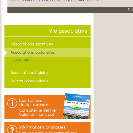
Plu
Vie associative
Associations sportives
Associations culturelles
Oc.n.Folk
Associations Loisirs
Autres associations
Les «Échos
de la Laoune»
Consulter le dernier
bulletion municipal
Informations pratiques
Les principales coordonnées à