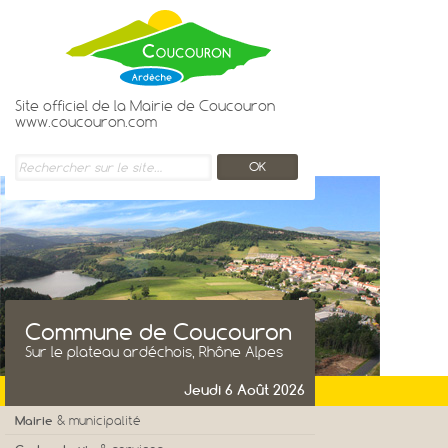
Site officiel de la Mairie de Coucouron
www.coucouron.com
Commune de Coucouron
Sur le plateau ardéchois, Rhône Alpes
Jeudi 6 Août 2026
Mairie
& municipalité