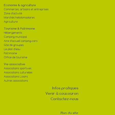
Economie & agriculture
Commerces, artisans et entreprises
Zone d'activité
Marchés hebdomadaires
Agriculture
Tourisme & Patrimoine
Hébergements
Camping municipal
Aire d'accueil camping-cars
Gite de groupes
Le plan d'eau
Patrimoine
Office de tourisme
Vie associative
Associations sportives
Associations culturelles
Associations Loisirs
Autres associations
Infos pratiques
Venir à coucouron
Contactez-nous
Plan du site