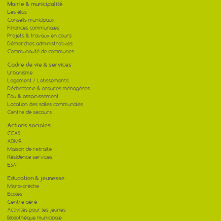
[lire la suite]
Mairie & municipalité
Les élus
Voeux 2026 de Jacques Genest
Conseils municipaux
15
DISCOURS DE JACQUES GENEST – 11
Finances communales
JANVIER 2026 Monsieur le Senateur, cher
01
Mathieu Monsieur le...
Projets & travaux en cours
[lire la suite]
Démarches administratives
Communauté de communes
Rénovation énergétique de l’école
Cadre de vie & services
08
La signature des marchés pour la
Urbanisme
rénovation thermique de l’école a eu lieu
01
Logement / Lotissements
en mairie de...
Déchetterie & ordures ménagères
[lire la suite]
Eau & assainissement
Location des salles communales
Centre de secours
Actions sociales
CCAS
ADMR
Maison de retraite
Résidence services
ESAT
Education & jeunesse
Micro-crèche
Ecoles
Centre aéré
Activités pour les jeunes
Bibliothèque municipale