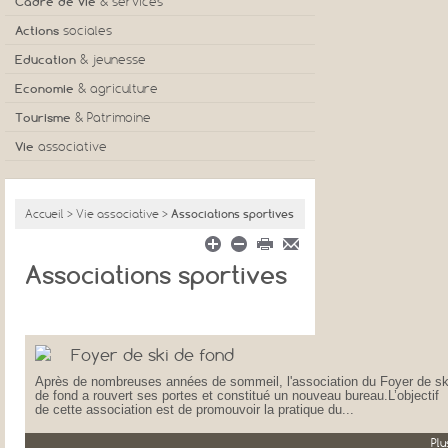
Les élus
Cadre de vie
& services
Conseils municipaux
Urbanisme
Actions
sociales
Finances communales
Logement / Lotissements
CCAS
Education
& jeunesse
Projets & travaux en cours
Déchetterie & ordures ménagères
ADMR
Micro-crèche
Economie
& agriculture
Démarches administratives
Eau & assainissement
Maison de retraite
Ecoles
Commerces, artisans et entreprises
Tourisme
& Patrimoine
Communauté de communes
Location des salles communales
Résidence services
Centre aéré
Zone d'activité
Hébergements
Vie
associative
Centre de secours
ESAT
Activités pour les jeunes
Marchés hebdomadaires
Camping municipal
Associations sportives
Bibliothèque municipale
Agriculture
Aire d'accueil camping-cars
Associations culturelles
Accueil
>
Vie associative
>
Associations sportives
Gite de groupes
Associations Loisirs
Le plan d'eau
Autres associations
Associations sportives
Patrimoine
Office de tourisme
Foyer de ski de fond
Après de nombreuses années de sommeil, l'association du Foyer de sk
de fond a rouvert ses portes et constitué un nouveau bureau.L’objectif
de cette association est de promouvoir la pratique du...
Plu