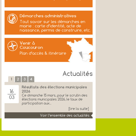
Démarches administratives
Tout savoir sur les démarches en
mairie : carte d’identité, acte de
naissance, permis de construire, etc.
Venir à
Coucouron
Plan d’accès & itinéraire
Actualités
1
2
3
4
Résultats des élections municipales
16
2026
Ce dimanche 15 mars, pour le scrutin des
03
élections municipales 2026, le taux de
participation aux...
[lire la suite]
Voir l’ensemble des actualités
Voeux et remerciements de
27
Jacques Genest
JACQUES GENEST, Maire, Ancien
01
Senateur, et l’ensemble du Conseil
Municipal et les membres...