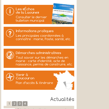
Les «Échos
de la Laoune»
Consulter le dernier
bulletion municipal
Informations pratiques
Les principales coordonnées à
connaître : mairie, Poste, santé, etc.
Démarches administratives
Tout savoir sur les démarches en
mairie : carte d’identité, acte de
naissance, permis de construire, etc.
Venir à
Coucouron
Plan d’accès & itinéraire
Actualités
1
2
3
4