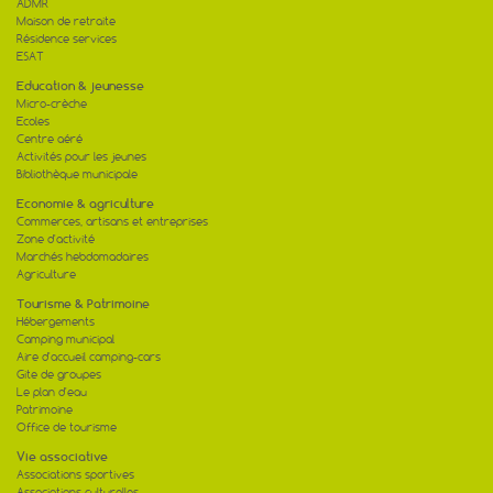
ADMR
Maison de retraite
Résidence services
ESAT
Education & jeunesse
Micro-crèche
Ecoles
Centre aéré
Activités pour les jeunes
Bibliothèque municipale
Economie & agriculture
Commerces, artisans et entreprises
Zone d'activité
Marchés hebdomadaires
Agriculture
Tourisme & Patrimoine
Hébergements
Camping municipal
Aire d'accueil camping-cars
Gite de groupes
Le plan d'eau
Patrimoine
Office de tourisme
Vie associative
Associations sportives
Associations culturelles