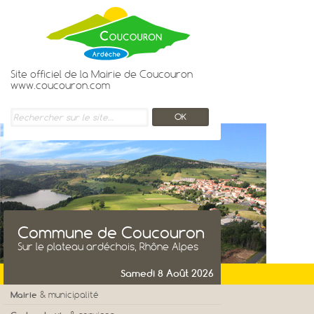
Site officiel de la Mairie de Coucouron
www.coucouron.com
Commune de Coucouron
Sur le plateau ardéchois, Rhône Alpes
Samedi 8 Août 2026
Mairie
& municipalité