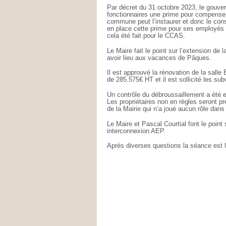
Par décret du 31 octobre 2023, le gouve
fonctionnaires une prime pour compenser l
commune peut l’instaurer et donc le cons
en place cette prime pour ses employ
cela été fait pour le CCAS.
Le Maire fait le point sur l’extension de l
avoir lieu aux vacances de Pâques.
Il est approuvé la rénovation de la sall
de 285.575€ HT et il est sollicité les sub
Un contrôle du débroussaillement a été e
Les propriétaires non en règles seront pr
de la Mairie qui n’a joué aucun rôle dans
Le Maire et Pascal Courtial font le point 
interconnexion AEP.
Après diverses questions la séance est 