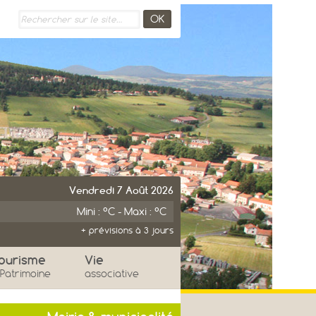
Vendredi 7 Août 2026
Mini : °C - Maxi : °C
+ prévisions à 3 jours
imanche
Lundi
ourisme
Vie
 Patrimoine
associative
°
°
°
°