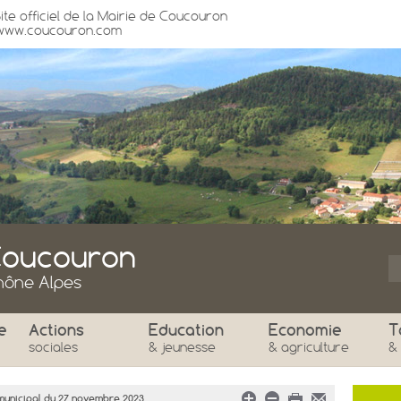
Site officiel de la Mairie de Coucouron
www.coucouron.com
oucouron
Rhône Alpes
Samedi
D
e
Actions
Education
Economie
T
sociales
& jeunesse
& agriculture
&
°
°
municipal du 27 novembre 2023