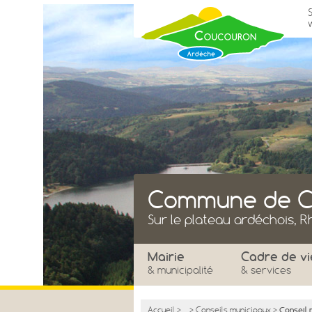
Commune de C
Sur le plateau ardéchois, 
Mairie
Cadre de vi
& municipalité
& services
Accueil
>
...
>
Conseils municipaux
>
Conseil 