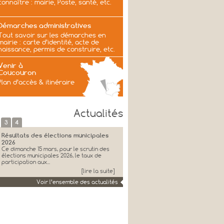
connaître : mairie, Poste, santé, etc.
Démarches administratives
Tout savoir sur les démarches en
mairie : carte d’identité, acte de
naissance, permis de construire, etc.
Venir à
Coucouron
Plan d’accès & itinéraire
Actualités
3
4
Résultats des élections municipales
2026
Ce dimanche 15 mars, pour le scrutin des
élections municipales 2026, le taux de
participation aux...
[lire la suite]
Voir l’ensemble des actualités
Voeux et remerciements de Jacques
Genest
JACQUES GENEST, Maire, Ancien
Senateur, et l’ensemble du Conseil
Municipal et les membres...
[lire la suite]