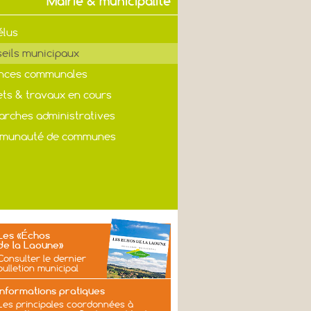
Mairie & municipalité
élus
eils municipaux
nces communales
ets & travaux en cours
rches administratives
munauté de communes
Les «Échos
de la Laoune»
Consulter le dernier
bulletion municipal
Informations pratiques
Les principales coordonnées à