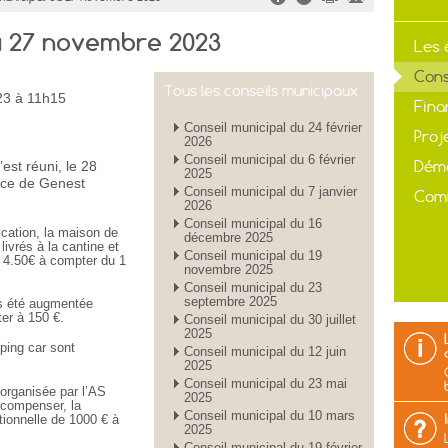
u 27 novembre 2023
Les 
Cons
Tous les conseils municipaux
23 à 11h15
Fina
Conseil municipal du 24 février
Proj
2026
Conseil municipal du 6 février
Déma
est réuni, le 28
2025
nce de Genest
Conseil municipal du 7 janvier
Com
2026
Conseil municipal du 16
ication, la maison de
décembre 2025
livrés à la cantine et
Conseil municipal du 19
 4.50€ à compter du 1
novembre 2025
Conseil municipal du 23
septembre 2025
s été augmentée
ter à 150 €.
Conseil municipal du 30 juillet
2025
mping car sont
Conseil municipal du 12 juin
2025
Conseil municipal du 23 mai
 organisée par l’AS
2025
e compenser, la
Conseil municipal du 10 mars
ionnelle de 1000 € à
2025
Conseil municipal du 19 février