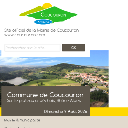
Site officiel de la Mairie de Coucouron
www.coucouron.com
Commune de Coucouron
Sur le plateau ardéchois, Rhône Alpes
Dimanche 9 Août 2026
Mairie
& municipalité