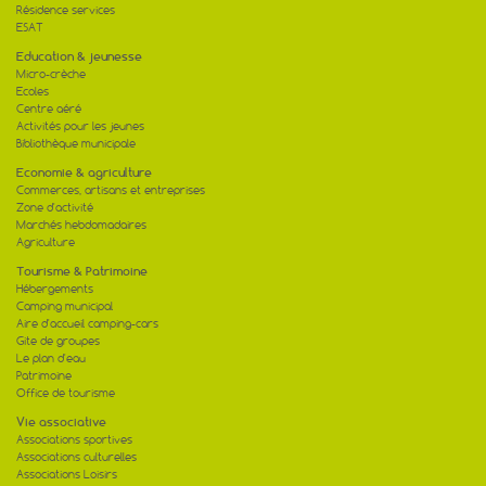
Résidence services
ESAT
Education & jeunesse
Micro-crèche
Ecoles
Centre aéré
Activités pour les jeunes
Bibliothèque municipale
Economie & agriculture
Commerces, artisans et entreprises
Zone d'activité
Marchés hebdomadaires
Agriculture
Tourisme & Patrimoine
Hébergements
Camping municipal
Aire d'accueil camping-cars
Gite de groupes
Le plan d'eau
Patrimoine
Office de tourisme
Vie associative
Associations sportives
Associations culturelles
Associations Loisirs