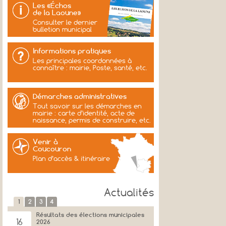
Les «Échos
de la Laoune»
Consulter le dernier
bulletion municipal
Informations pratiques
Les principales coordonnées à
connaître : mairie, Poste, santé, etc.
Démarches administratives
Tout savoir sur les démarches en
mairie : carte d’identité, acte de
naissance, permis de construire, etc.
Venir à
Coucouron
Plan d’accès & itinéraire
Actualités
1
2
3
4
Résultats des élections municipales
16
2026