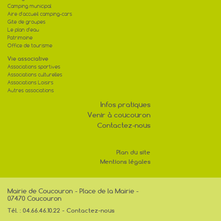
Camping municipal
Aire d'accueil camping-cars
Gite de groupes
Le plan d'eau
Patrimoine
Office de tourisme
Vie associative
Associations sportives
Associations culturelles
Associations Loisirs
Autres associations
Infos pratiques
Venir à coucouron
Contactez-nous
Plan du site
Mentions légales
Mairie de Coucouron - Place de la Mairie -
07470 Coucouron
Tél. : 04.66.46.10.22 -
Contactez-nous