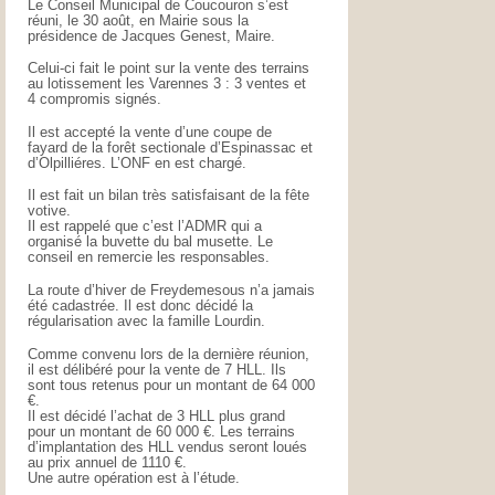
Le Conseil Municipal de Coucouron s’est
réuni, le 30 août, en Mairie sous la
présidence de Jacques Genest, Maire.
Celui-ci fait le point sur la vente des terrains
au lotissement les Varennes 3 : 3 ventes et
4 compromis signés.
Il est accepté la vente d’une coupe de
fayard de la forêt sectionale d’Espinassac et
d’Olpilliéres. L’ONF en est chargé.
Il est fait un bilan très satisfaisant de la fête
votive.
Il est rappelé que c’est l’ADMR qui a
organisé la buvette du bal musette. Le
conseil en remercie les responsables.
La route d’hiver de Freydemesous n’a jamais
été cadastrée. Il est donc décidé la
régularisation avec la famille Lourdin.
Comme convenu lors de la dernière réunion,
il est délibéré pour la vente de 7 HLL. Ils
sont tous retenus pour un montant de 64 000
€.
Il est décidé l’achat de 3 HLL plus grand
pour un montant de 60 000 €. Les terrains
d’implantation des HLL vendus seront loués
au prix annuel de 1110 €.
Une autre opération est à l’étude.