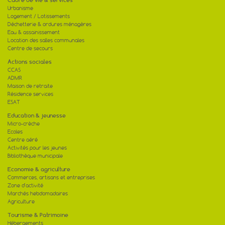
08
La signature des marchés pour la
Urbanisme
rénovation thermique de l’école a eu lieu
01
Logement / Lotissements
en mairie de...
Déchetterie & ordures ménagères
[lire la suite]
Eau & assainissement
Location des salles communales
Centre de secours
Actions sociales
CCAS
ADMR
Maison de retraite
Résidence services
ESAT
Education & jeunesse
Micro-crèche
Ecoles
Centre aéré
Activités pour les jeunes
Bibliothèque municipale
Economie & agriculture
Commerces, artisans et entreprises
Zone d'activité
Marchés hebdomadaires
Agriculture
Tourisme & Patrimoine
Hébergements