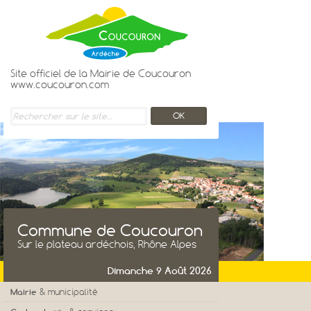
Site officiel de la Mairie de Coucouron
www.coucouron.com
Commune de Coucouron
Sur le plateau ardéchois, Rhône Alpes
Dimanche 9 Août 2026
Mairie
& municipalité