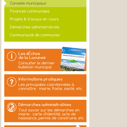
Conseils municipaux
Finances communales
Projets & travaux en cours
Démarches administratives
Communauté de communes
Les «Échos
de la Laoune»
Consulter le dernier
bulletion municipal
Informations pratiques
Les principales coordonnées à
connaître : mairie, Poste, santé, etc.
Démarches administratives
Tout savoir sur les démarches en
mairie : carte d’identité, acte de
naissance, permis de construire, etc.