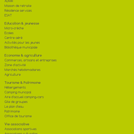
ADMR
Maison de retraite
Résidence services
ESAT
Education & jeunesse
Micro-crèche
Ecoles
Centre aéré
Activités pour les jeunes
Bibliothèque municipale
Economie & agriculture
Commerces, artisans et entreprises
Zone d'activité
Marchés hebdomadaires
Agriculture
Tourisme & Patrimoine
Hébergements
Camping municipal
Aire d'accueil camping-cars
Gite de groupes
Le plan d'eau
Patrimoine
Office de tourisme
Vie associative
Associations sportives
Associations culturelles