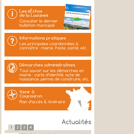
Les «Échos
de la Laoune»
Consulter le dernier
bulletion municipal
Informations pratiques
Les principales coordonnées à
connaître : mairie, Poste, santé, etc.
Démarches administratives
Tout savoir sur les démarches en
mairie : carte d’identité, acte de
naissance, permis de construire, etc.
Venir à
Coucouron
Plan d’accès & itinéraire
Actualités
1
2
3
4