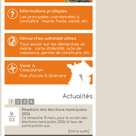
Informations pratiques
Les principales coordonnées à
connaître : mairie, Poste, santé, etc.
Démarches administratives
Tout savoir sur les démarches en
mairie : carte d’identité, acte de
naissance, permis de construire, etc.
Venir à
Coucouron
Plan d’accès & itinéraire
Actualités
1
2
3
4
Résultats des élections municipales
16
2026
Ce dimanche 15 mars, pour le scrutin des
03
élections municipales 2026, le taux de
participation aux...
[lire la suite]