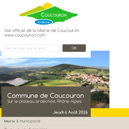
Site officiel de la Mairie de Coucouron
www.coucouron.com
Commune de Coucouron
Sur le plateau ardéchois, Rhône Alpes
Jeudi 6 Août 2026
Mairie
& municipalité