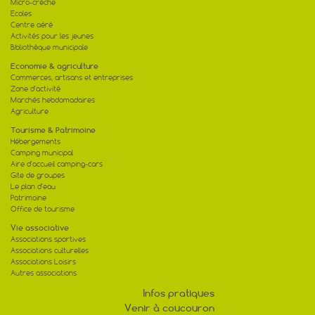
Micro-crèche
Ecoles
Centre aéré
Activités pour les jeunes
Bibliothèque municipale
Economie & agriculture
Commerces, artisans et entreprises
Zone d'activité
Marchés hebdomadaires
Agriculture
Tourisme & Patrimoine
Hébergements
Camping municipal
Aire d'accueil camping-cars
Gite de groupes
Le plan d'eau
Patrimoine
Office de tourisme
Vie associative
Associations sportives
Associations culturelles
Associations Loisirs
Autres associations
Infos pratiques
Venir à coucouron