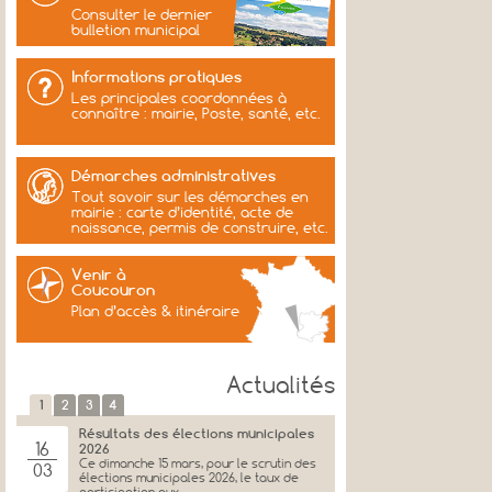
Consulter le dernier
bulletion municipal
Informations pratiques
Les principales coordonnées à
connaître : mairie, Poste, santé, etc.
Démarches administratives
Tout savoir sur les démarches en
mairie : carte d’identité, acte de
naissance, permis de construire, etc.
Venir à
Coucouron
Plan d’accès & itinéraire
Actualités
1
2
3
4
Résultats des élections municipales
16
2026
Ce dimanche 15 mars, pour le scrutin des
03
élections municipales 2026, le taux de
participation aux...