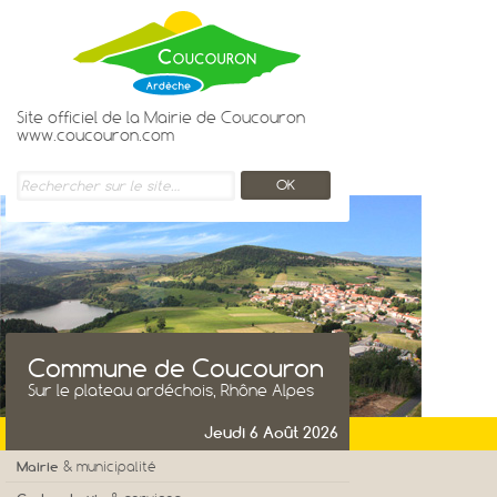
Site officiel de la Mairie de Coucouron
www.coucouron.com
Commune de Coucouron
Sur le plateau ardéchois, Rhône Alpes
Jeudi 6 Août 2026
Mairie
& municipalité