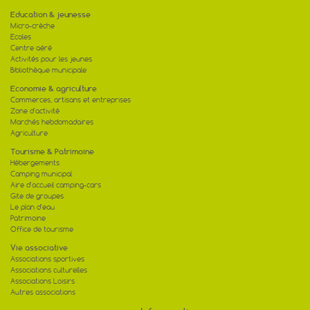
Education & jeunesse
Micro-crèche
Ecoles
Centre aéré
Activités pour les jeunes
Bibliothèque municipale
Economie & agriculture
Commerces, artisans et entreprises
Zone d'activité
Marchés hebdomadaires
Agriculture
Tourisme & Patrimoine
Hébergements
Camping municipal
Aire d'accueil camping-cars
Gite de groupes
Le plan d'eau
Patrimoine
Office de tourisme
Vie associative
Associations sportives
Associations culturelles
Associations Loisirs
Autres associations