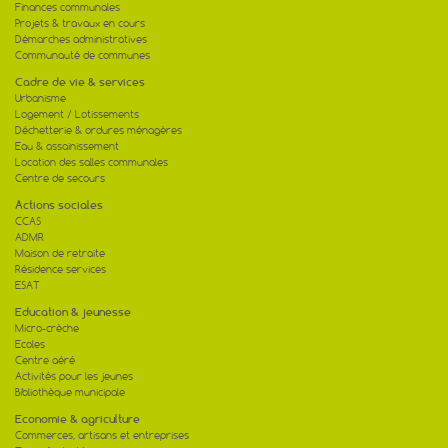
Finances communales
JANVIER 2026 Monsieur le Senateur, cher
01
Mathieu Monsieur le...
Projets & travaux en cours
[lire la suite]
Démarches administratives
Communauté de communes
Rénovation énergétique de l’école
Cadre de vie & services
08
La signature des marchés pour la
Urbanisme
rénovation thermique de l’école a eu lieu
01
Logement / Lotissements
en mairie de...
Déchetterie & ordures ménagères
[lire la suite]
Eau & assainissement
Location des salles communales
Centre de secours
Actions sociales
CCAS
ADMR
Maison de retraite
Résidence services
ESAT
Education & jeunesse
Micro-crèche
Ecoles
Centre aéré
Activités pour les jeunes
Bibliothèque municipale
Economie & agriculture
Commerces, artisans et entreprises