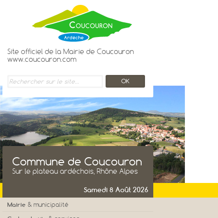
Site officiel de la Mairie de Coucouron
www.coucouron.com
Commune de Coucouron
Sur le plateau ardéchois, Rhône Alpes
Samedi 8 Août 2026
Mairie
& municipalité