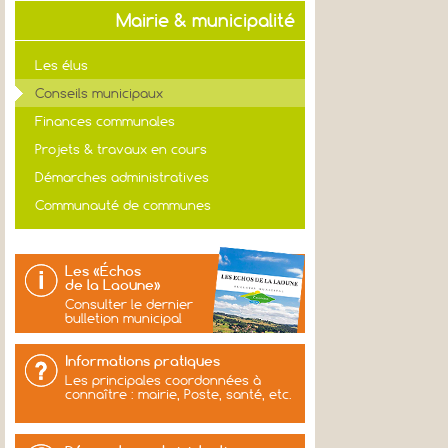
Mairie & municipalité
Les élus
Conseils municipaux
Finances communales
Projets & travaux en cours
Démarches administratives
Communauté de communes
Les «Échos
de la Laoune»
Consulter le dernier
bulletion municipal
Informations pratiques
Les principales coordonnées à
connaître : mairie, Poste, santé, etc.