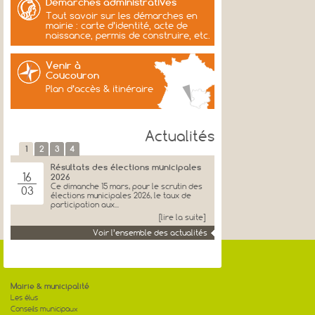
Démarches administratives
Tout savoir sur les démarches en
mairie : carte d’identité, acte de
naissance, permis de construire, etc.
Venir à
Coucouron
Plan d’accès & itinéraire
Actualités
1
2
3
4
Résultats des élections municipales
16
2026
Ce dimanche 15 mars, pour le scrutin des
03
élections municipales 2026, le taux de
participation aux...
[lire la suite]
Voir l’ensemble des actualités
Voeux et remerciements de
27
Jacques Genest
JACQUES GENEST, Maire, Ancien
01
Senateur, et l’ensemble du Conseil
Municipal et les membres...
[lire la suite]
Mairie & municipalité
Les élus
Voeux 2026 de Jacques Genest
Conseils municipaux
15
DISCOURS DE JACQUES GENEST – 11