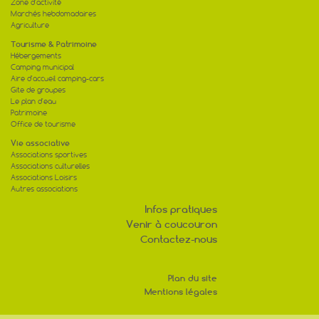
Zone d'activité
Marchés hebdomadaires
Agriculture
Tourisme & Patrimoine
Hébergements
Camping municipal
Aire d'accueil camping-cars
Gite de groupes
Le plan d'eau
Patrimoine
Office de tourisme
Vie associative
Associations sportives
Associations culturelles
Associations Loisirs
Autres associations
Infos pratiques
Venir à coucouron
Contactez-nous
Plan du site
Mentions légales