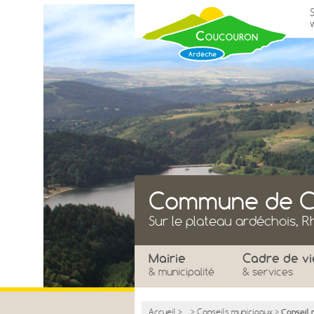
Commune de C
Sur le plateau ardéchois, 
Mairie
Cadre de vi
& municipalité
& services
Accueil
>
...
>
Conseils municipaux
>
Conseil 