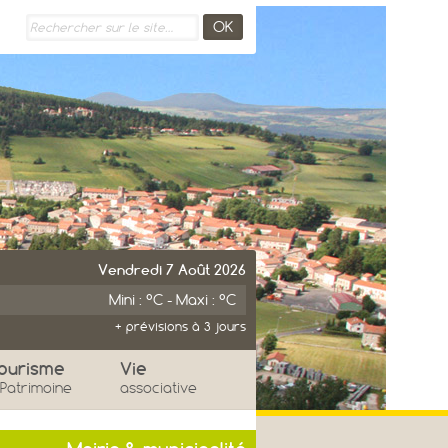
Vendredi 7 Août 2026
Mini : °C - Maxi : °C
+ prévisions à 3 jours
imanche
Lundi
ourisme
Vie
 Patrimoine
associative
°
°
°
°