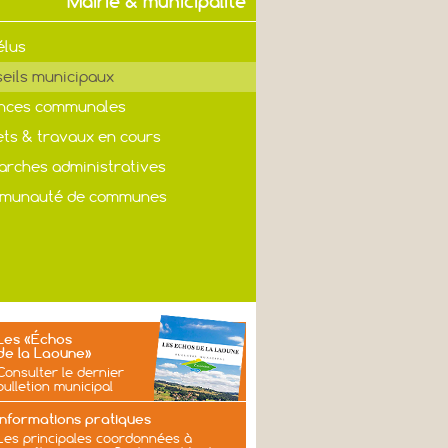
Mairie & municipalité
élus
eils municipaux
nces communales
ets & travaux en cours
rches administratives
munauté de communes
Les «Échos
de la Laoune»
Consulter le dernier
bulletion municipal
Informations pratiques
Les principales coordonnées à