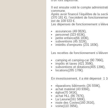
d’un font baptismal.
Il est ensuite voté le compte administrat
commune.
Après avoir financé l’équilibre de la sec
(370 181 €), l’excèdent de fonctionnemen
est de 109 633 €.
Les dépenses de fonctionnement s’élèven
assurances (49 082€),
personnel (323 653€),
petite enfance(66 183€),
subventions (45 322€),
intérêts d’emprunts (231 183€).
Les recettes de fonctionnement s’élèven
camping et camping-car (90 796€),
impôts et taxes (421 358€),
subventions et dotations(405 139€),
locations(285 178€).
En investissement, il a été dépensé 1 1
réparations bâtiments (26 559€),
achat matériel (43 936€),
église(70 341€),
achat HLL (86 787€),
La Laoune(161 580€),
route des Costes(160 261€),
voirie(110 395€),