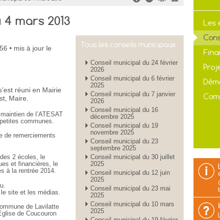
u 4 mars 2013
Les 
Cons
Tous les conseils municipaux
h56
• mis à jour
le
Fina
Conseil municipal du 24 février
Proj
2026
Conseil municipal du 6 février
Déma
2025
’est réuni en Mairie
Conseil municipal du 7 janvier
Com
t, Maire.
2026
Conseil municipal du 16
e maintien de l’ATESAT
décembre 2025
es petites communes.
Conseil municipal du 19
novembre 2025
re de remerciements
Conseil municipal du 23
septembre 2025
des 2 écoles, le
Conseil municipal du 30 juillet
es et financières, le
2025
s à la rentrée 2014.
Conseil municipal du 12 juin
2025
au.
Conseil municipal du 23 mai
 le site et les médias.
2025
Conseil municipal du 10 mars
commune de Lavilatte
2025
’Eglise de Coucouron
Conseil municipal du 19 février