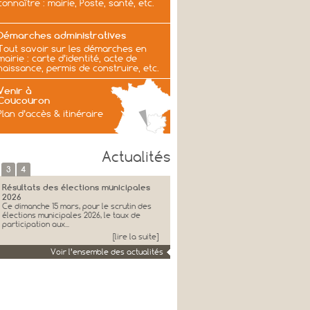
connaître : mairie, Poste, santé, etc.
Démarches administratives
Tout savoir sur les démarches en
mairie : carte d’identité, acte de
naissance, permis de construire, etc.
Venir à
Coucouron
Plan d’accès & itinéraire
Actualités
3
4
Résultats des élections municipales
2026
Ce dimanche 15 mars, pour le scrutin des
élections municipales 2026, le taux de
participation aux...
[lire la suite]
Voir l’ensemble des actualités
Voeux et remerciements de Jacques
Genest
JACQUES GENEST, Maire, Ancien
Senateur, et l’ensemble du Conseil
Municipal et les membres...
[lire la suite]