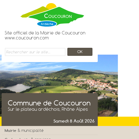
Site officiel de la Mairie de Coucouron
www.coucouron.com
Commune de Coucouron
Sur le plateau ardéchois, Rhône Alpes
Samedi 8 Août 2026
Mairie
& municipalité