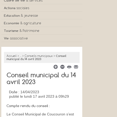
Les élus
Cadre de vie
& services
Conseils municipaux
Urbanisme
Actions
sociales
Finances communales
Logement / Lotissements
CCAS
Education
& jeunesse
Projets & travaux en cours
Déchetterie & ordures ménagères
ADMR
Micro-crèche
Economie
& agriculture
Démarches administratives
Eau & assainissement
Maison de retraite
Ecoles
Commerces, artisans et entreprises
Tourisme
& Patrimoine
Communauté de communes
Location des salles communales
Résidence services
Centre aéré
Zone d'activité
Hébergements
Vie
associative
Centre de secours
ESAT
Activités pour les jeunes
Marchés hebdomadaires
Camping municipal
Associations sportives
Bibliothèque municipale
Agriculture
Aire d'accueil camping-cars
Associations culturelles
Accueil
>
...
>
Conseils municipaux
>
Conseil
Gite de groupes
Associations Loisirs
municipal du 14 avril 2023
Le plan d'eau
Autres associations
Patrimoine
Conseil municipal du 14
Office de tourisme
avril 2023
Date :
14/04/2023
publié
le lundi 17 avril 2023 à 09h29
Compte rendu du conseil :
Le Conseil Municipal de Coucouron s’est