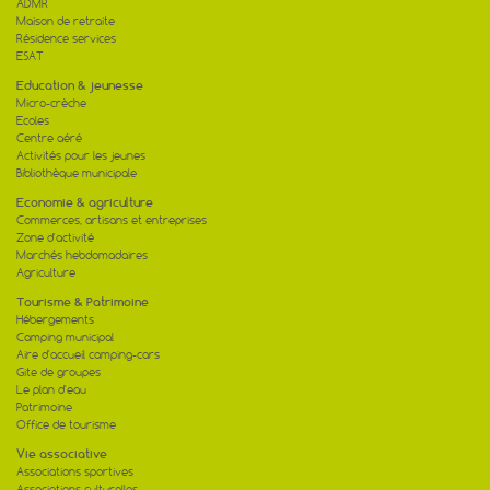
ADMR
Maison de retraite
Résidence services
ESAT
Education & jeunesse
Micro-crèche
Ecoles
Centre aéré
Activités pour les jeunes
Bibliothèque municipale
Economie & agriculture
Commerces, artisans et entreprises
Zone d'activité
Marchés hebdomadaires
Agriculture
Tourisme & Patrimoine
Hébergements
Camping municipal
Aire d'accueil camping-cars
Gite de groupes
Le plan d'eau
Patrimoine
Office de tourisme
Vie associative
Associations sportives
Associations culturelles