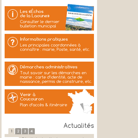
Les «Échos
de la Laoune»
Consulter le dernier
bulletion municipal
Informations pratiques
Les principales coordonnées à
connaître : mairie, Poste, santé, etc.
Démarches administratives
Tout savoir sur les démarches en
mairie : carte d’identité, acte de
naissance, permis de construire, etc.
Venir à
Coucouron
Plan d’accès & itinéraire
Actualités
1
2
3
4